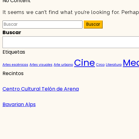
No Content
It seems we can’t find what you’re looking for. Perha
Buscar
Buscar
Etiquetas
Cine
Med
Artes escénicas
Artes visuales
Arte urbano
Circo
Literatura
Recintos
Centro Cultural Telón de Arena
Bavarian Alps