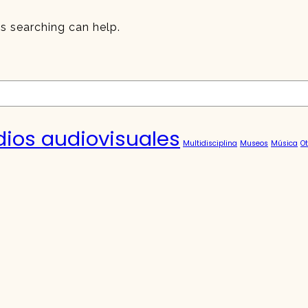
ps searching can help.
ios audiovisuales
Multidisciplina
Museos
Música
Ot