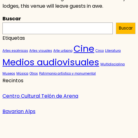
lodges, this venue will leave guests in awe.
Buscar
Buscar
Etiquetas
Cine
Artes escénicas
Artes visuales
Arte urbano
Circo
Literatura
Medios audiovisuales
Multidisciplina
Museos
Música
Otros
Patrimonio artístico y monumental
Recintos
Centro Cultural Telón de Arena
Bavarian Alps