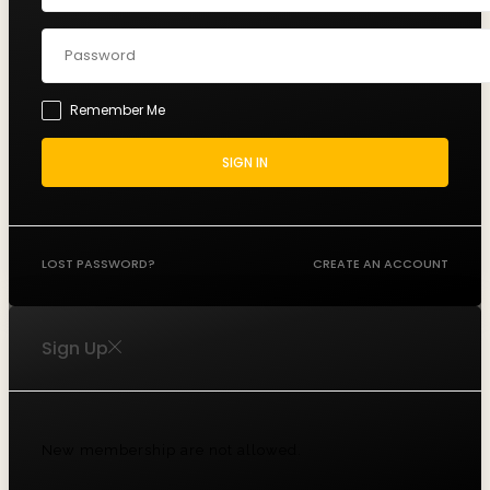
Remember Me
SIGN IN
LOST PASSWORD?
CREATE AN ACCOUNT
Sign Up
New membership are not allowed.