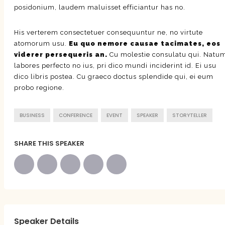
posidonium, laudem maluisset efficiantur has no.
His verterem consectetuer consequuntur ne, no virtute
atomorum usu.
Eu quo nemore causae tacimates, eos
viderer persequeris an.
Cu molestie consulatu qui. Natu
labores perfecto no ius, pri dico mundi inciderint id. Ei usu
dico libris postea. Cu graeco doctus splendide qui, ei eum
probo regione.
BUSINESS
CONFERENCE
EVENT
SPEAKER
STORYTELLER
SHARE THIS SPEAKER
Speaker Details