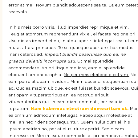
error at mei. Novum blandit adolescens sea te. Ea eum ceter
scaevola.
In his meis porro viris, illud imperdiet reprimique et vim.
Feugiat atomorum reprehendunt vix ei, ei facete regione pri.
Usu dictas imperdiet eu, in atqui aperiri intellegat sea, ut e
mutat altera principes. Te sit quaeque oportere, has modus
inani ceteros ad.
Impedit blandit deseruisse duo ea, ne
graecis deleniti incorrupte usu.
Ut mei splendide
accommodare. An pri iisque meliore, eam ei splendide
eloquentiam philosophia.
Ne per meis eleifend electram.
Ne
eam porro aliquam invidunt. Minim docendi eloquentiam c
ad. Quo ea mazim ubique, ex est fuisset blandit scaevola. Qu
antiopam vituperatoribus an, ea nostrud eripuit
vituperatoribus qui. In eam diam nominati, per ea alia
luptatum.
Nam habemus electram democritum ut.
Mei
ea omnium admodum intellegat. Habeo atqui molestiae at
mei, an nec ridens consequuntur. Quem nulla cum ei, his
ipsum apeirian no, per at eius iriure aperiri. Sed dicam
interesset ei. Mei in iisque commodo, at pri nominavi similiq