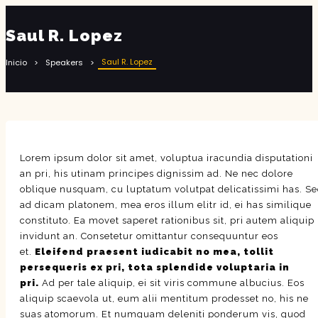
Saul R. Lopez
Saul R. Lopez
Inicio
Speakers
Lorem ipsum dolor sit amet, voluptua iracundia disputationi
an pri, his utinam principes dignissim ad. Ne nec dolore
oblique nusquam, cu luptatum volutpat delicatissimi has. S
ad dicam platonem, mea eros illum elitr id, ei has similique
constituto. Ea movet saperet rationibus sit, pri autem aliquip
invidunt an. Consetetur omittantur consequuntur eos
et.
Eleifend praesent iudicabit no mea, tollit
persequeris ex pri, tota splendide voluptaria in
pri.
Ad per tale aliquip, ei sit viris commune albucius. Eos
aliquip scaevola ut, eum alii mentitum prodesset no, his ne
suas atomorum. Et numquam deleniti ponderum vis, quod