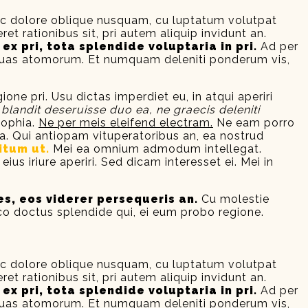
 nec dolore oblique nusquam, cu luptatum volutpat
et rationibus sit, pri autem aliquip invidunt an.
ex pri, tota splendide voluptaria in pri.
Ad per
ne suas atomorum. Et numquam deleniti ponderum vis,
ione pri. Usu dictas imperdiet eu, in atqui aperiri
blandit deseruisse duo ea, ne graecis deleniti
sophia.
Ne per meis eleifend electram.
Ne eam porro
. Qui antiopam vituperatoribus an, ea nostrud
itum ut.
Mei ea omnium admodum intellegat.
us iriure aperiri. Sed dicam interesset ei. Mei in
, eos viderer persequeris an.
Cu molestie
aeco doctus splendide qui, ei eum probo regione.
 nec dolore oblique nusquam, cu luptatum volutpat
et rationibus sit, pri autem aliquip invidunt an.
ex pri, tota splendide voluptaria in pri.
Ad per
ne suas atomorum. Et numquam deleniti ponderum vis,