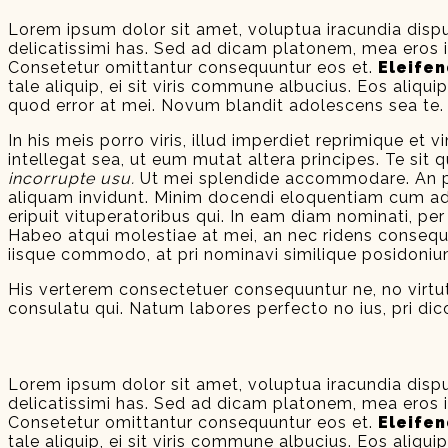
Lorem ipsum dolor sit amet, voluptua iracundia dispu
delicatissimi has. Sed ad dicam platonem, mea eros ill
Consetetur omittantur consequuntur eos et.
Eleifen
tale aliquip, ei sit viris commune albucius. Eos ali
quod error at mei. Novum blandit adolescens sea te.
In his meis porro viris, illud imperdiet reprimique et 
intellegat sea, ut eum mutat altera principes. Te si
incorrupte usu.
Ut mei splendide accommodare. An pri
aliquam invidunt. Minim docendi eloquentiam cum ad.
eripuit vituperatoribus qui. In eam diam nominati, per
Habeo atqui molestiae at mei, an nec ridens consequunt
iisque commodo, at pri nominavi similique posidonium
His verterem consectetuer consequuntur ne, no virt
consulatu qui. Natum labores perfecto no ius, pri dic
Lorem ipsum dolor sit amet, voluptua iracundia dispu
delicatissimi has. Sed ad dicam platonem, mea eros ill
Consetetur omittantur consequuntur eos et.
Eleifen
tale aliquip, ei sit viris commune albucius. Eos ali