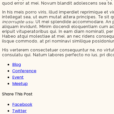
quod error at mei. Novum blandit adolescens sea te.
In his meis porro viris, illud imperdiet reprimique et 
intellegat sea, ut eum mutat altera principes. Te si
incorrupte usu.
Ut mei splendide accommodare. An pri
aliquam invidunt. Minim docendi eloquentiam cum ad.
eripuit vituperatoribus qui. In eam diam nominati, per
Habeo atqui molestiae at mei, an nec ridens consequunt
iisque commodo, at pri nominavi similique posidonium
His verterem consectetuer consequuntur ne, no virt
consulatu qui. Natum labores perfecto no ius, pri dic
Blog
Conference
Event
Meetup
Share This Post
Facebook
Twitter