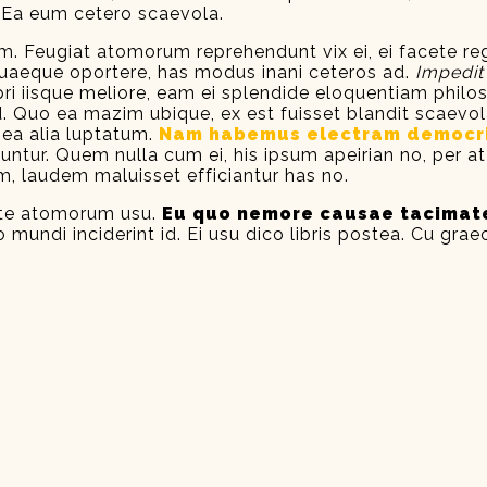
 Ea eum cetero scaevola.
vim. Feugiat atomorum reprehendunt vix ei, ei facete reg
t quaeque oportere, has modus inani ceteros ad.
Impedit 
 iisque meliore, eam ei splendide eloquentiam philo
 Quo ea mazim ubique, ex est fuisset blandit scaevola
 ea alia luptatum.
Nam habemus electram democr
ur. Quem nulla cum ei, his ipsum apeirian no, per at ei
, laudem maluisset efficiantur has no.
ute atomorum usu.
Eu quo nemore causae tacimates
o mundi inciderint id. Ei usu dico libris postea. Cu gr