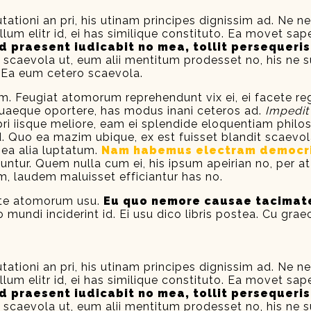
tationi an pri, his utinam principes dignissim ad. Ne
um elitr id, ei has similique constituto. Ea movet saper
d praesent iudicabit no mea, tollit persequeris 
quip scaevola ut, eum alii mentitum prodesset no, his 
 Ea eum cetero scaevola.
vim. Feugiat atomorum reprehendunt vix ei, ei facete reg
t quaeque oportere, has modus inani ceteros ad.
Impedit 
 iisque meliore, eam ei splendide eloquentiam philo
 Quo ea mazim ubique, ex est fuisset blandit scaevola
 ea alia luptatum.
Nam habemus electram democr
ur. Quem nulla cum ei, his ipsum apeirian no, per at ei
, laudem maluisset efficiantur has no.
ute atomorum usu.
Eu quo nemore causae tacimates
o mundi inciderint id. Ei usu dico libris postea. Cu gr
tationi an pri, his utinam principes dignissim ad. Ne
um elitr id, ei has similique constituto. Ea movet saper
d praesent iudicabit no mea, tollit persequeris 
quip scaevola ut, eum alii mentitum prodesset no, his 