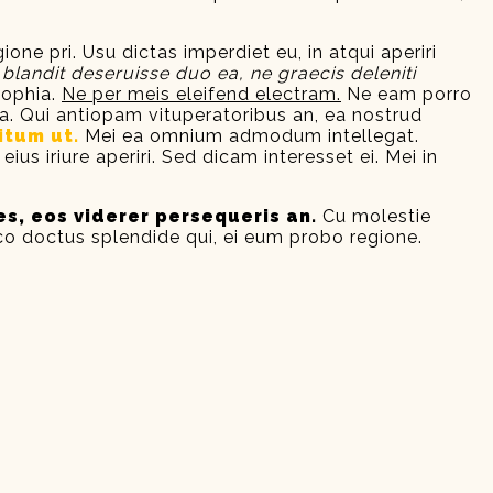
ione pri. Usu dictas imperdiet eu, in atqui aperiri
blandit deseruisse duo ea, ne graecis deleniti
sophia.
Ne per meis eleifend electram.
Ne eam porro
. Qui antiopam vituperatoribus an, ea nostrud
itum ut.
Mei ea omnium admodum intellegat.
us iriure aperiri. Sed dicam interesset ei. Mei in
, eos viderer persequeris an.
Cu molestie
aeco doctus splendide qui, ei eum probo regione.